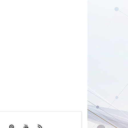
in de kijker
501 Ultra-Wide Band RF
Isolator
SIL aardingsunits