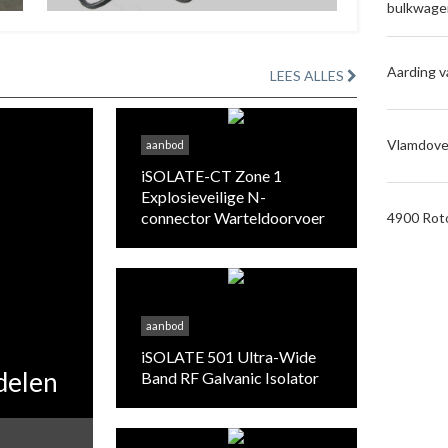
bulkwage
Aarding v
LEES ALLES
Vlamdove
aanbod
iSOLATE-CT Zone 1
Explosieveilige N-
connector Warteldoorvoer
4900 Rot
aanbod
iSOLATE 501 Ultra-Wide
delen
Band RF Galvanic Isolator