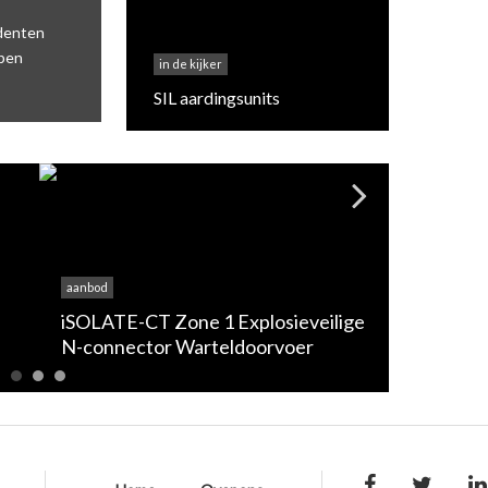
identen
mpen
in de kijker
SIL aardingsunits
aanbod
aanbod
iSOLATE-CT Zone 1 Explosieveilige
iSOLATE 
N-connector Warteldoorvoer
Galvanic 