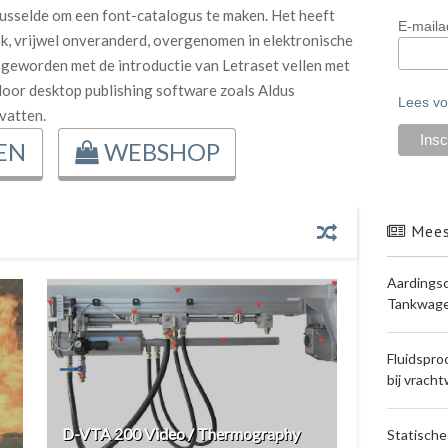
husselde om een font-catalogus te maken. Het heeft
E-maila
ook, vrijwel onveranderd, overgenomen in elektronische
ir geworden met de introductie van Letraset vellen met
door desktop publishing software zoals Aldus
Lees vo
vatten.
EN
WEBSHOP
Mees
Aardingsc
Tankwage
Fluidspro
bij vrach
D-VTA 200 Video / Thermography
Statische