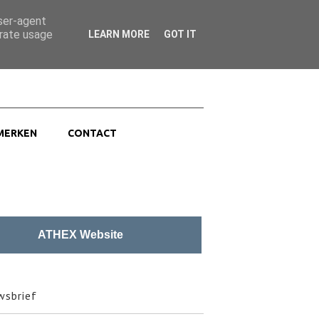
ZOEK
user-agent
erate usage
LEARN MORE
GOT IT
MERKEN
CONTACT
ATHEX Website
sbrief