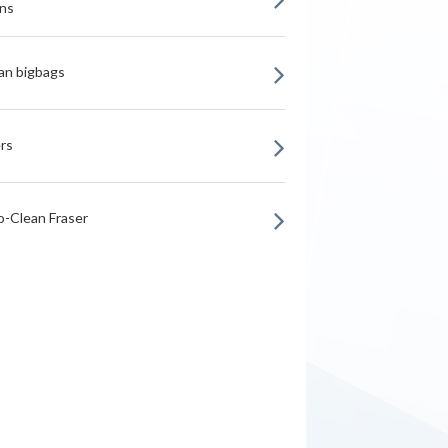
ns
an bigbags
rs
o-Clean Fraser