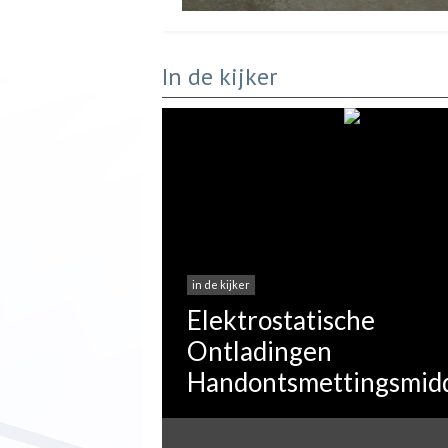
In de kijker
in de kijker
Elektrostatische
Ontladingen
Handontsmettingsmid