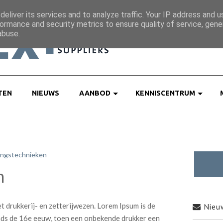
eliver its services and to analyze traffic. Your IP address and 
ormance and security metrics to ensure quality of service, gen
abuse.
TEN
NIEUWS
AANBOD
KENNISCENTRUM
ingstechnieken
n
t drukkerij- en zetterijwezen. Lorem Ipsum is de
Nieuw
inds de 16e eeuw, toen een onbekende drukker een