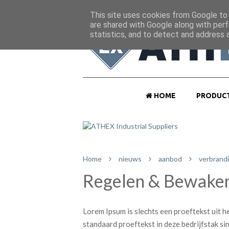
This site uses cookies from Google to d
are shared with Google along with perf
statistics, and to detect and address 
HOME
PRODUC
Home
nieuws
aanbod
verbrand
Regelen & Bewake
Lorem Ipsum is slechts een proeftekst uit he
standaard proeftekst in deze bedrijfstak s